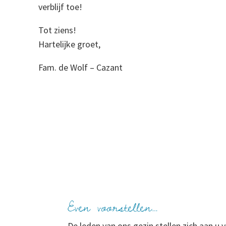
verblijf toe!
Tot ziens!
Hartelijke groet,
Fam. de Wolf – Cazant
Even voorstellen…
De leden van ons gezin stellen zich aan u v