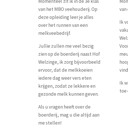
Momenteel zit ik in de 3e klas
Mome
van het MBO veehouderij. Op
van
deze opleiding leer je alles
Ik v
over het runnen van een
vaka
melkveebedrijf.
Welz
Jullie zullen me veel bezig
Voor
zien op de boerderij naast Hof
meub
Welzinge, ik zorg bijvoorbeeld
hoop
ervoor, dat de melkkoeien
vind
iedere dag weer vers eten
Ik w
krijgen, zodat ze lekkere en
toe
gezonde melk kunnen geven.
Als u vragen heeft over de
boerderij, mag u die altijd aan
me stellen!