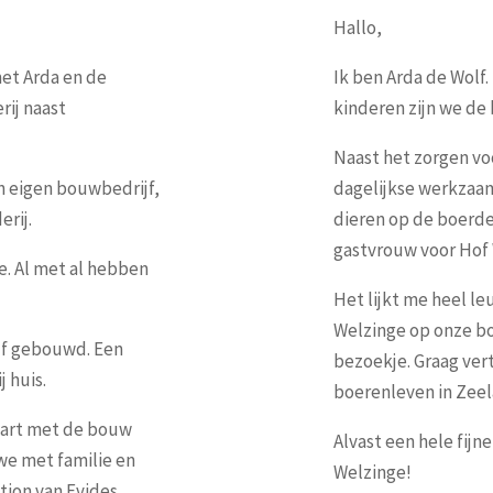
Hallo,
et Arda en de
Ik ben Arda de Wolf
rij naast
kinderen zijn we de
Naast het zorgen vo
jn eigen bouwbedrijf,
dagelijkse werkzaa
rij.
dieren op de boerder
gastvrouw voor Hof 
. Al met al hebben
Het lijkt me heel l
Welzinge op onze bo
lf gebouwd. Een
bezoekje. Graag ver
j huis.
boerenleven in Zeel
start met de bouw
Alvast een hele fij
we met familie en
Welzinge!
tion van Evides