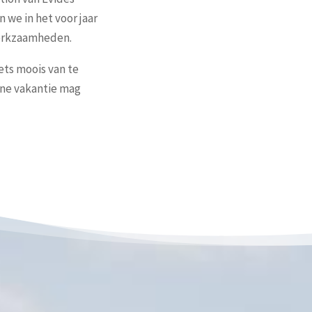
 we in het voor jaar
erkzaamheden.
ts moois van te
jne vakantie mag