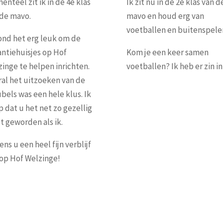
nteel zit ik in de 4e klas
Ik zit nu in de 2e klas van d
 de mavo.
mavo en houd erg van
voetballen en buitenspele
ond het erg leuk om de
ntiehuisjes op Hof
Kom je een keer samen
inge te helpen inrichten.
voetballen? Ik heb er zin in
al het uitzoeken van de
els was een hele klus. Ik
 dat u het net zo gezellig
t geworden als ik.
ens u een heel fijn verblijf
 op Hof Welzinge!