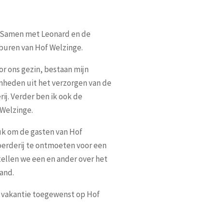
. Samen met Leonard en de
 buren van Hof Welzinge.
or ons gezin, bestaan mijn
mheden uit het verzorgen van de
ij. Verder ben ik ook de
Welzinge.
euk om de gasten van Hof
erderij te ontmoeten voor een
tellen we een en ander over het
and.
ne vakantie toegewenst op Hof