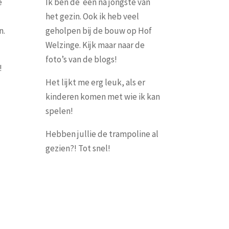
e
Ik ben de een na jongste van
het gezin. Ook ik heb veel
n.
geholpen bij de bouw op Hof
Welzinge. Kijk maar naar de
foto’s van de blogs!
!
Het lijkt me erg leuk, als er
kinderen komen met wie ik kan
spelen!
Hebben jullie de trampoline al
gezien?! Tot snel!