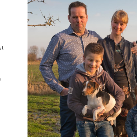
st
s
n