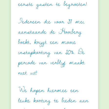
eerste gasten te begroeten!
Iedereen die voor 31 mei
aanstaande de Hooiberg
boekt, krijgt een mooie
instapkorting van 20%. De
periode van verblijf maakt
niet uit!
We hopen hiermee een
leuke korting te bieden aan