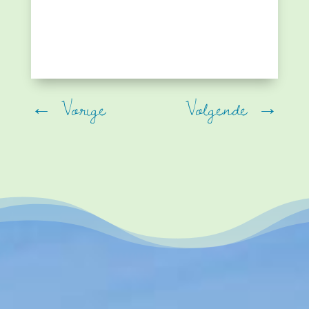
←
Vorige
Volgende
→