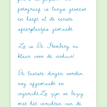
fotograaf is langs geweest
en heeft al de eerste
sfeerplaatjes gemaakt.
Zo is De Hooiberg nu
klaar voor de verhuur!
De laatste dingen worden
nog afgemaakt en
ingericht.Zo zijn we bezig
met het inrichten van de