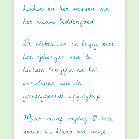
keuken en het wassen van
het nieuwe beddengoed.
De elektricien is bezig met
het ophangen van de
laatste lampjes en het
aansluiten van de
geintegreerde
afzuigkap.
Maar vanaf vrijdag 29 mei
staan we klaar om onze