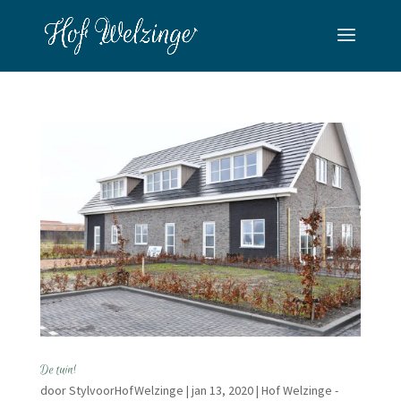
De tuin!
door
StylvoorHofWelzinge
|
jan 13, 2020
|
Hof Welzinge -