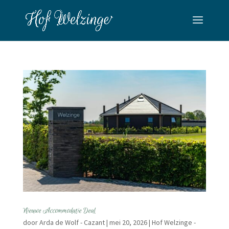
Nieuwe Accommodatie Deal
door
Arda de Wolf - Cazant
|
mei 20, 2026
|
Hof Welzinge -